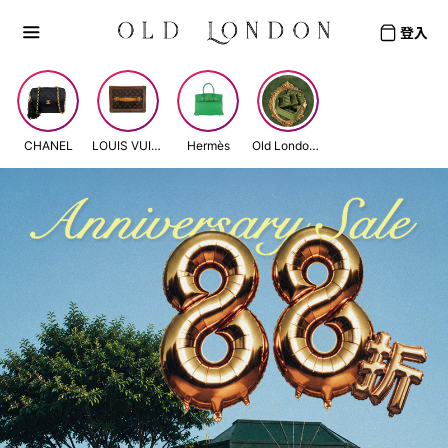
Old London — Old London 老倫敦
登入
CHANEL
LOUIS VUITTON
Hermès
Old London merchandise